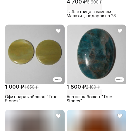
4 700 ₽
6 600 ₽
Таблетница с камнем
Малахит, подарок на 23
февраля, подарок боссу
"True Stones"
1 000 ₽
1 800 ₽
1 650 ₽
2 100 ₽
Офит пара кабошон "True
Апатит кабошон "True
Stones"
Stones"