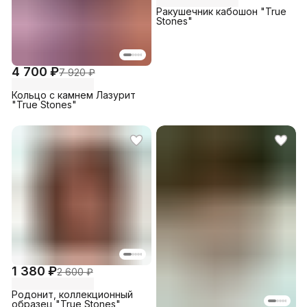
Ракушечник кабошон "True
Stones"
4 700 ₽
7 920 ₽
Кольцо с камнем Лазурит
"True Stones"
1 380 ₽
2 600 ₽
Родонит, коллекционный
образец "True Stones"