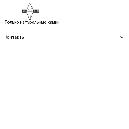
Только натуральные камни
Контакты
Адрес
г. Екатеринбург, ул. Бориса Ельцина 3, Ельцин Центр
Телефон
8 (930) 412-79-73
Режим работы
Пн-Вс, 10:00-21:00
Эл. почта
uralstones@gmail.com