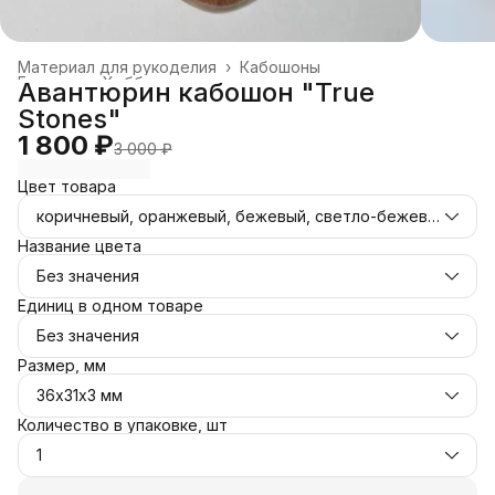
Материал для рукоделия
›
Кабошоны
Главная
›
Хобби и творчество
›
Авантюрин кабошон "True
Stones"
1 800 ₽
3 000 ₽
Цвет товара
коричневый, оранжевый, бежевый, светло-бежевый
Название цвета
Без значения
Единиц в одном товаре
Без значения
Размер, мм
36х31х3 мм
Количество в упаковке, шт
1