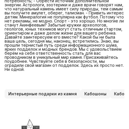
потребность; - Обрести источник дополнительной
энергии. Астрологи, эзотерики и даже врачи говорят нам,
что натуральный камень имеет силу природы, тем самым
вы получите амулет, оберег, талисман. - Привить интерес
детям. Минералогия не популярна как футбол. Потому что
нет рекламы, не модно. Спорт - это хорошо. Но многие ли
станут Акинфеевым? Забытые кружки археологов,
геологов, юных техников могут стать отличным стартом,
ориентиром и даже делом жизни для вашего ребенка.
Давайте заинтересуем его вместе? Какой бы ни была
ваша цель, сегодня мы, наконец, встретились. Знаю, вы
прошли тернистый путь среди информационного шума,
ярких подделок и модных брендов. Мы с удовольствием
берём на себя ответственность стать для вас
проводником в уникальный мир камня. Присаживайтесь
поудобнее. Чувствуйте себя в безопасности, мы
оградили свой магазин от подделок. Здесь их просто нет.
Ни одной.
Интерьерные подарки из камня
Кабошоны
Кабош