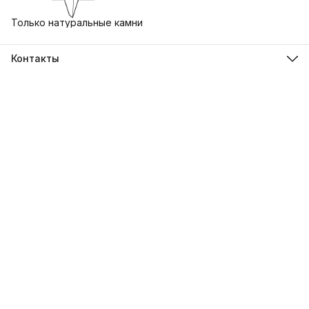
Только натуральные камни
Контакты
Адрес
г. Екатеринбург, ул. Бориса Ельцина 3, Ельцин Центр
Телефон
8 (930) 412-79-73
Режим работы
Пн-Вс, 10:00-21:00
Эл. почта
uralstones@gmail.com