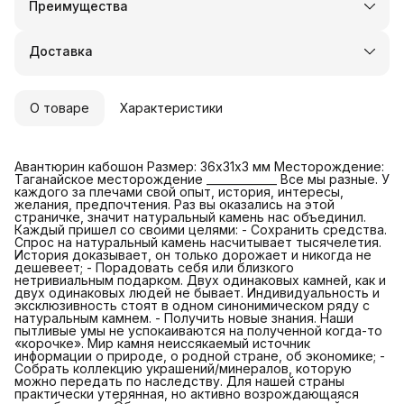
Преимущества
Оплата частями в Сплит
Доставка в пункты выдачи или до двери
Доставка
Удобный возврат
О товаре
Характеристики
Авантюрин кабошон Размер: 36х31х3 мм Месторождение:
Таганайское месторождение _____________ Все мы разные. У
каждого за плечами свой опыт, история, интересы,
желания, предпочтения. Раз вы оказались на этой
страничке, значит натуральный камень нас объединил.
Каждый пришел со своими целями: - Сохранить средства.
Спрос на натуральный камень насчитывает тысячелетия.
История доказывает, он только дорожает и никогда не
дешевеет; - Порадовать себя или близкого
нетривиальным подарком. Двух одинаковых камней, как и
двух одинаковых людей не бывает. Индивидуальность и
эксклюзивность стоят в одном синонимическом ряду с
натуральным камнем. - Получить новые знания. Наши
пытливые умы не успокаиваются на полученной когда-то
«корочке». Мир камня неиссякаемый источник
информации о природе, о родной стране, об экономике; -
Собрать коллекцию украшений/минералов, которую
можно передать по наследству. Для нашей страны
практически утерянная, но активно возрождающаяся