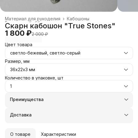
Материал для рукоделия
›
Кабошоны
Главная
›
Хобби и творчество
›
Скарн кабошон "True Stones"
1 800 ₽
2 000 ₽
Цвет товара
светло-бежевый, светло-серый
Размер, мм
36х22х3 мм
Количество в упаковке, шт
1
Преимущества
Оплата частями в Сплит
Доставка в пункты выдачи или до двери
Доставка
Удобный возврат
О товаре
Характеристики