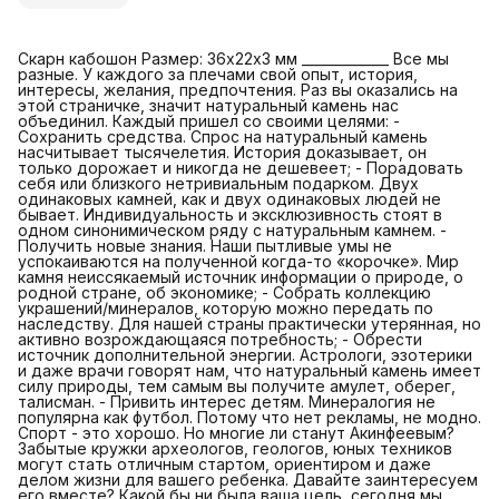
Скарн кабошон Размер: 36х22х3 мм _____________ Все мы
разные. У каждого за плечами свой опыт, история,
интересы, желания, предпочтения. Раз вы оказались на
этой страничке, значит натуральный камень нас
объединил. Каждый пришел со своими целями: -
Сохранить средства. Спрос на натуральный камень
насчитывает тысячелетия. История доказывает, он
только дорожает и никогда не дешевеет; - Порадовать
себя или близкого нетривиальным подарком. Двух
одинаковых камней, как и двух одинаковых людей не
бывает. Индивидуальность и эксклюзивность стоят в
одном синонимическом ряду с натуральным камнем. -
Получить новые знания. Наши пытливые умы не
успокаиваются на полученной когда-то «корочке». Мир
камня неиссякаемый источник информации о природе, о
родной стране, об экономике; - Собрать коллекцию
украшений/минералов, которую можно передать по
наследству. Для нашей страны практически утерянная, но
активно возрождающаяся потребность; - Обрести
источник дополнительной энергии. Астрологи, эзотерики
и даже врачи говорят нам, что натуральный камень имеет
силу природы, тем самым вы получите амулет, оберег,
талисман. - Привить интерес детям. Минералогия не
популярна как футбол. Потому что нет рекламы, не модно.
Спорт - это хорошо. Но многие ли станут Акинфеевым?
Забытые кружки археологов, геологов, юных техников
могут стать отличным стартом, ориентиром и даже
делом жизни для вашего ребенка. Давайте заинтересуем
его вместе? Какой бы ни была ваша цель, сегодня мы,