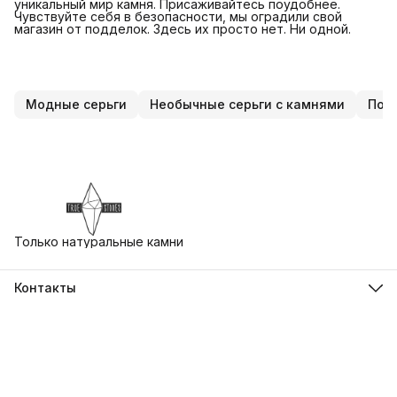
уникальный мир камня. Присаживайтесь поудобнее.
Чувствуйте себя в безопасности, мы оградили свой
магазин от подделок. Здесь их просто нет. Ни одной.
Модные серьги
Необычные серьги с камнями
Под
Только натуральные камни
Контакты
Адрес
г. Екатеринбург, ул. Бориса Ельцина 3, Ельцин Центр
Телефон
8 (930) 412-79-73
Режим работы
Пн-Вс, 10:00-21:00
Эл. почта
uralstones@gmail.com