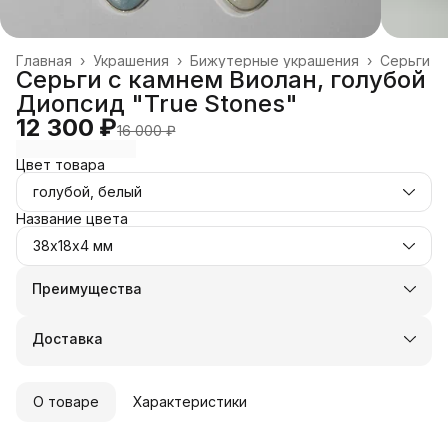
Главная
›
Украшения
›
Бижутерные украшения
›
Серьги
Серьги с камнем Виолан, голубой
Диопсид "True Stones"
12 300 ₽
16 000 ₽
Цвет товара
голубой, белый
Название цвета
38х18х4 мм
Преимущества
Оплата частями в Сплит
Доставка в пункты выдачи или до двери
Доставка
Удобный возврат
О товаре
Характеристики