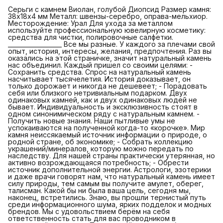
Серьги с камнем Виолан, голубой Диопсид Размер камня:
38х18х4 мм Металл: швензы-серебро, оправа-мельхиор.
Месторождение: Урал Для ухода за металлом
используйте профессиональную ювелирную косметику:
средства для чистки, полировочные салфетки.
__________________ Все мы разные. У каждого за плечами свой
опыт, история, интересы, желания, предпочтения. Раз вы
оказались на этой страничке, значит натуральный камень
нас объединил. Каждый пришел со своими целями: -
Сохранить средства. Спрос на натуральный камень
насчитывает тысячелетия. История доказывает, он
только дорожает и никогда не дешевеет; - Порадовать
себя или близкого нетривиальным подарком. Двух
одинаковых камней, как и двух одинаковых людей не
бывает. Индивидуальность и эксклюзивность стоят в
одном синонимическом ряду с натуральным камнем. -
Получить новые знания. Наши пытливые умы не
успокаиваются на полученной когда-то «корочке». Мир
камня неиссякаемый источник информации о природе, о
родной стране, об экономике; - Собрать коллекцию
украшений/минералов, которую можно передать по
наследству. Для нашей страны практически утерянная, но
активно возрождающаяся потребность; - Обрести
источник дополнительной энергии. Астрологи, эзотерики
и даже врачи говорят нам, что натуральный камень имеет
силу природы, тем самым вы получите амулет, оберег,
талисман. Какой бы ни была ваша цель, сегодня мы,
наконец, встретились. Знаю, вы прошли тернистый путь
среди информационного шума, ярких подделок и модных
брендов. Мы с удовольствием берём на себя
ответственность стать для вас проводником в