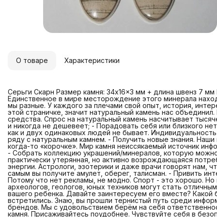
О товаре
Характеристики
Серьги Скарн Размер камня: 34x16x3 мм + длина швенз 7 мм
Единственное в мире месторождение этого минерала находит
мы разные. У каждого за плечами свой опыт, история, интер
этой страничке, значит натуральный камень нас объединил.
средства. Спрос на натуральный камень насчитывает тысяч
и никогда не дешевеет; - Порадовать себя или близкого н
как и двух одинаковых людей не бывает. Индивидуальность
ряду с натуральным камнем. - Получить новые знания. Наш
когда-то «корочке». Мир камня неиссякаемый источник инфо
- Собрать коллекцию украшений/минералов, которую можно
практически утерянная, но активно возрождающаяся потре
энергии. Астрологи, эзотерики и даже врачи говорят нам, 
самым вы получите амулет, оберег, талисман. - Привить инт
Потому что нет рекламы, не модно. Спорт - это хорошо. Но
археологов, геологов, юных техников могут стать отличны
вашего ребенка. Давайте заинтересуем его вместе? Какой б
встретились. Знаю, вы прошли тернистый путь среди инфор
брендов. Мы с удовольствием берём на себя ответственнос
камня. Присаживайтесь поудобнее. Чувствуйте себя в безоп