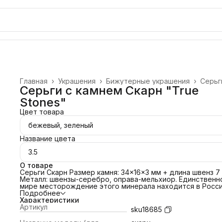
Главная
›
Украшения
›
Бижутерные украшения
›
Серьг
Серьги с камнем Скарн "True
Stones"
Цвет товара
бежевый, зеленый
Название цвета
3.5
О товаре
Серьги Скарн Размер камня: 34x16x3 мм + длина швенз 7
Металл: швензы-серебро, оправа-мельхиор. Единственн
мире месторождение этого минерала находится в Росси
Дальнем Востоке. _____________ Все мы разные. У каждого 
Подробнее
плечами свой опыт, история, интересы, желания,
Характеристики
предпочтения. Раз вы оказались на этой страничке, знач
Артикул
sku18685
натуральный камень нас объединил. Каждый пришел со
своими целями: - Сохранить средства. Спрос на натурал