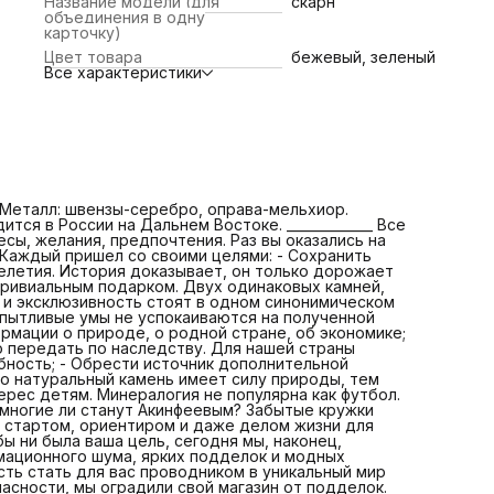
Название модели (для
скарн
камень насчитывает тысячелетия. История доказывает, 
объединения в одну
только дорожает и никогда не дешевеет; - Порадовать 
карточку)
или близкого нетривиальным подарком. Двух одинаковы
Цвет товара
бежевый, зеленый
камней, как и двух одинаковых людей не бывает.
Все характеристики
Индивидуальность и эксклюзивность стоят в одном
синонимическом ряду с натуральным камнем. - Получить
новые знания. Наши пытливые умы не успокаиваются на
полученной когда-то «корочке». Мир камня неиссякаемы
источник информации о природе, о родной стране, об
экономике; - Собрать коллекцию украшений/минералов,
которую можно передать по наследству. Для нашей стр
практически утерянная, но активно возрождающаяся
потребность; - Обрести источник дополнительной энерг
 Металл: швензы-серебро, оправа-мельхиор.
Астрологи, эзотерики и даже врачи говорят нам, что
ся в России на Дальнем Востоке. _____________ Все
натуральный камень имеет силу природы, тем самым вы
есы, желания, предпочтения. Раз вы оказались на
получите амулет, оберег, талисман. - Привить интерес
 Каждый пришел со своими целями: - Сохранить
детям. Минералогия не популярна как футбол. Потому чт
елетия. История доказывает, он только дорожает
нет рекламы, не модно. Спорт - это хорошо. Но многие л
етривиальным подарком. Двух одинаковых камней,
станут Акинфеевым? Забытые кружки археологов, геолог
 и эксклюзивность стоят в одном синонимическом
юных техников могут стать отличным стартом, ориенти
и пытливые умы не успокаиваются на полученной
даже делом жизни для вашего ребенка. Давайте
рмации о природе, о родной стране, об экономике;
заинтересуем его вместе? Какой бы ни была ваша цель,
 передать по наследству. Для нашей страны
сегодня мы, наконец, встретились. Знаю, вы прошли
бность; - Обрести источник дополнительной
тернистый путь среди информационного шума, ярких
что натуральный камень имеет силу природы, тем
подделок и модных брендов. Мы с удовольствием берём
ерес детям. Минералогия не популярна как футбол.
себя ответственность стать для вас проводником в
 многие ли станут Акинфеевым? Забытые кружки
уникальный мир камня. Присаживайтесь поудобнее.
м стартом, ориентиром и даже делом жизни для
Чувствуйте себя в безопасности, мы оградили свой мага
ы ни была ваша цель, сегодня мы, наконец,
от подделок. Здесь их просто нет. Ни одной.
мационного шума, ярких подделок и модных
ть стать для вас проводником в уникальный мир
асности, мы оградили свой магазин от подделок.