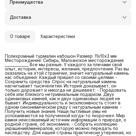
Преимущества
Оплата частями в Сплит
Доставка в пункты выдачи или до двери
Доставка
Удобный возврат
О товаре
Характеристики
Полихромный турмалин кабошон Размер: 11х10х3 мм
Месторождение: Сибирь, Малханское месторождение
_____________ Все мы разные. У каждого за плечами свой
опыт, история, интересы, желания, предпочтения. Раз вы
оказались на этой страничке, значит натуральный камень
нас объединил. Каждый пришел со своими целями: -
Сохранить средства. Спрос на натуральный камень
насчитывает тысячелетия. История доказывает, он
только дорожает и никогда не дешевеет; - Порадовать
себя или близкого нетривиальным подарком. Двух
одинаковых камней, как и двух одинаковых людей не
бывает. Индивидуальность и эксклюзивность стоят в
одном синонимическом ряду с натуральным камнем. -
Получить новые знания. Наши пытливые умы не
успокаиваются на полученной когда-то «корочке». Мир
камня неиссякаемый источник информации о природе, о
родной стране, об экономике; - Собрать коллекцию
украшений/минералов, которую можно передать по
наследству. Для нашей страны практически утерянная, но