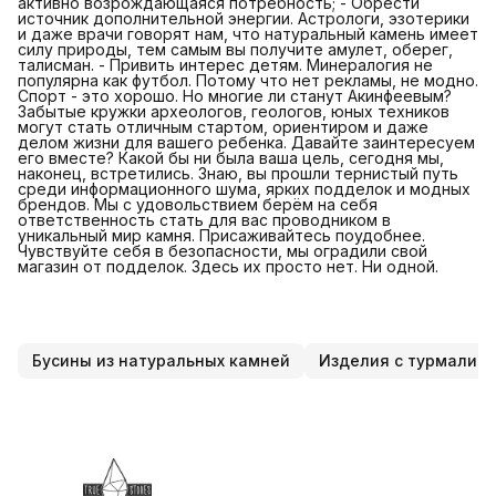
активно возрождающаяся потребность; - Обрести
источник дополнительной энергии. Астрологи, эзотерики
и даже врачи говорят нам, что натуральный камень имеет
силу природы, тем самым вы получите амулет, оберег,
талисман. - Привить интерес детям. Минералогия не
популярна как футбол. Потому что нет рекламы, не модно.
Спорт - это хорошо. Но многие ли станут Акинфеевым?
Забытые кружки археологов, геологов, юных техников
могут стать отличным стартом, ориентиром и даже
делом жизни для вашего ребенка. Давайте заинтересуем
его вместе? Какой бы ни была ваша цель, сегодня мы,
наконец, встретились. Знаю, вы прошли тернистый путь
среди информационного шума, ярких подделок и модных
брендов. Мы с удовольствием берём на себя
ответственность стать для вас проводником в
уникальный мир камня. Присаживайтесь поудобнее.
Чувствуйте себя в безопасности, мы оградили свой
магазин от подделок. Здесь их просто нет. Ни одной.
Бусины из натуральных камней
Изделия с турмалин