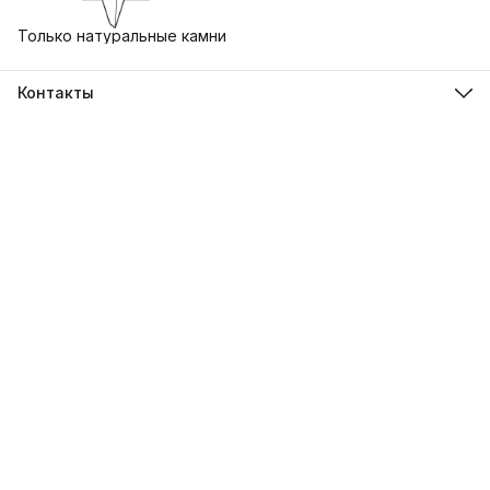
Только натуральные камни
Контакты
Адрес
г. Екатеринбург, ул. Бориса Ельцина 3, Ельцин Центр
Телефон
8 (930) 412-79-73
Режим работы
Пн-Вс, 10:00-21:00
Эл. почта
uralstones@gmail.com