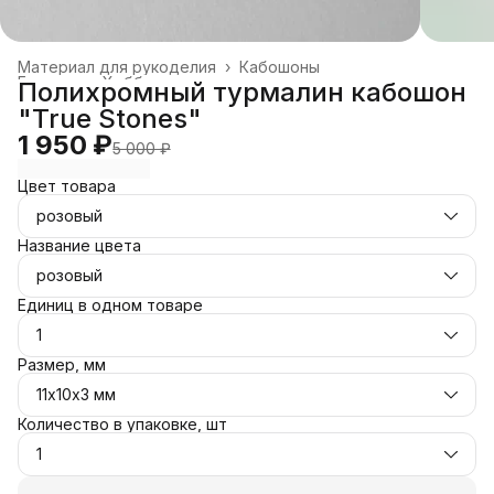
Материал для рукоделия
›
Кабошоны
Главная
›
Хобби и творчество
›
Полихромный турмалин кабошон
"True Stones"
1 950 ₽
5 000 ₽
Цвет товара
розовый
Название цвета
розовый
Единиц в одном товаре
1
Размер, мм
11х10х3 мм
Количество в упаковке, шт
1