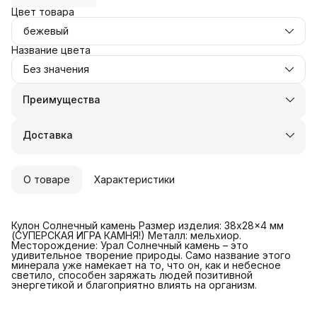
Цвет товара
бежевый
Название цвета
Без значения
Преимущества
Оплата частями в Сплит
Доставка в пункты выдачи или до двери
Доставка
Удобный возврат
О товаре
Характеристики
Кулон Солнечный камень Размер изделия: 38x28x4 мм
(СУПЕРСКАЯ ИГРА КАМНЯ!) Металл: мельхиор.
Месторождение: Урал Солнечный камень – это
удивительное творение природы. Само название этого
минерала уже намекает на то, что он, как и небесное
светило, способен заряжать людей позитивной
энергетикой и благоприятно влиять на организм.