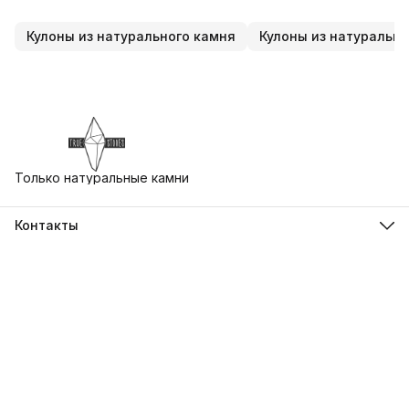
Кулоны из натурального камня
Кулоны из натурально
Только натуральные камни
Контакты
Адрес
г. Екатеринбург, ул. Бориса Ельцина 3, Ельцин Центр
Телефон
8 (930) 412-79-73
Режим работы
Пн-Вс, 10:00-21:00
Эл. почта
uralstones@gmail.com