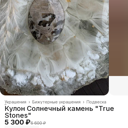
Украшения
›
Бижутерные украшения
›
Подвеска
Главная
›
Кулон Солнечный камень "True
Stones"
5 300 ₽
6 600 ₽