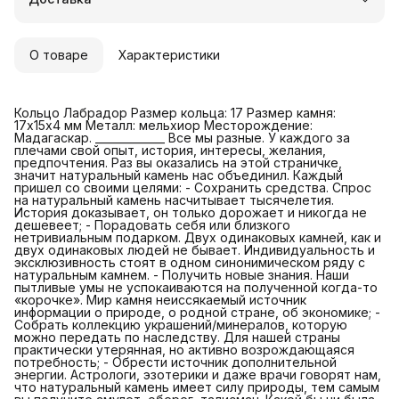
Удобный возврат
О товаре
Характеристики
Кольцо Лабрадор Размер кольца: 17 Размер камня:
17х15х4 мм Металл: мельхиор Месторождение:
Мадагаскар. _____________ Все мы разные. У каждого за
плечами свой опыт, история, интересы, желания,
предпочтения. Раз вы оказались на этой страничке,
значит натуральный камень нас объединил. Каждый
пришел со своими целями: - Сохранить средства. Спрос
на натуральный камень насчитывает тысячелетия.
История доказывает, он только дорожает и никогда не
дешевеет; - Порадовать себя или близкого
нетривиальным подарком. Двух одинаковых камней, как и
двух одинаковых людей не бывает. Индивидуальность и
эксклюзивность стоят в одном синонимическом ряду с
натуральным камнем. - Получить новые знания. Наши
пытливые умы не успокаиваются на полученной когда-то
«корочке». Мир камня неиссякаемый источник
информации о природе, о родной стране, об экономике; -
Собрать коллекцию украшений/минералов, которую
можно передать по наследству. Для нашей страны
практически утерянная, но активно возрождающаяся
потребность; - Обрести источник дополнительной
энергии. Астрологи, эзотерики и даже врачи говорят нам,
что натуральный камень имеет силу природы, тем самым