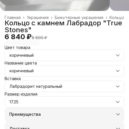
Главная
›
Украшения
›
Бижутерные украшения
›
Кольцо
Кольцо с камнем Лабрадор "True
Stones"
6 840 ₽
8 800 ₽
Цвет товара
коричневый
Название цвета
коричневый
Вставка
Лабрадорит натуральный
Размер изделия
17.25
Преимущества
Оплата частями в Сплит
Доставка в пункты выдачи или до двери
Доставка