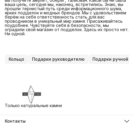
вы получите амулет, оберег, талисман. Какой бы ни была
ваша цель, сегодня мы, наконец, встретились. Знаю, вы
прошли тернистый путь среди информационного шума,
ярких подделок и модных брендов. Мы с удовольствием
берём на себя ответственность стать для вас
проводником в уникальный мир камня. Присаживайтесь
поудобнее. Чувствуйте себя в безопасности, мы
оградили свой магазин от подделок. Здесь их просто нет.
Ни одной.
Кольцо
Подарки руководителю
Подарки ручной р
Только натуральные камни
Контакты
Адрес
г. Екатеринбург, ул. Бориса Ельцина 3, Ельцин Центр