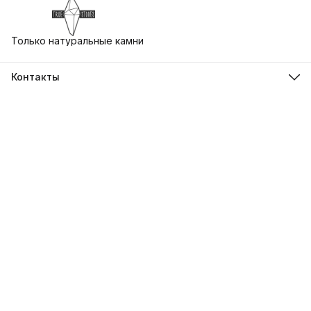
Только натуральные камни
Контакты
Адрес
г. Екатеринбург, ул. Бориса Ельцина 3, Ельцин Центр
Телефон
8 (930) 412-79-73
Режим работы
Пн-Вс, 10:00-21:00
Эл. почта
uralstones@gmail.com