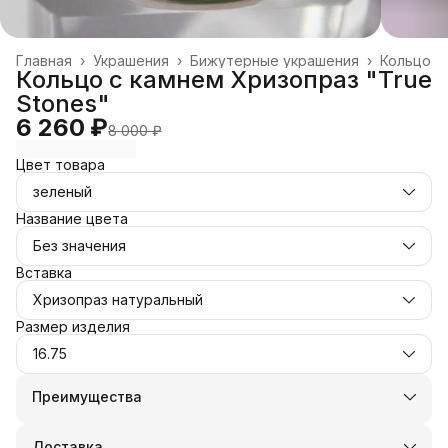
Главная
›
Украшения
›
Бижутерные украшения
›
Кольцо
Кольцо с камнем Хризопраз "True
Stones"
6 260 ₽
8 000 ₽
Цвет товара
зеленый
Название цвета
Без значения
Вставка
Хризопраз натуральный
Размер изделия
16.75
Преимущества
Оплата частями в Сплит
Доставка в пункты выдачи или до двери
Доставка