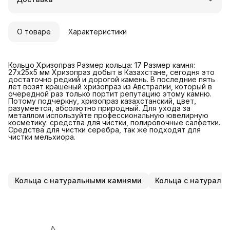
Удобный возврат
О товаре
Характеристики
Кольцо Хризопраз Размер кольца: 17 Размер камня:
27х25х5 мм Хризопраз добыт в Казахстане, сегодня это
достаточно редкий и дорогой камень. В последние пять
лет возят крашеный хризопраз из Австралии, который в
очередной раз только портит репутацию этому камню.
Потому подчеркну, хризопраз казахстанский, цвет,
разумеется, абсолютно природный. Для ухода за
металлом используйте профессиональную ювелирную
косметику: средства для чистки, полировочные салфетки.
Средства для чистки серебра, так же подходят для
чистки мельхиора.
Кольца с натуральными камнями
Кольца с натураль