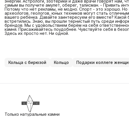
энергии. Астрологи, эзотерики и даже врачи говорят нам, 
самым вы получите амулет, оберег, талисман. - Привить инт
Потому что нет рекламы, не модно. Спорт - это хорошо. Но
археологов, геологов, юных техников могут стать отличны
вашего ребенка. Давайте заинтересуем его вместе? Какой б
встретились. Знаю, вы прошли тернистый путь среди инфор
брендов. Мы с удовольствием берём на себя ответственнос
камня. Присаживайтесь поудобнее. Чувствуйте себя в безоп
Здесь их просто нет. Ни одной.
Кольца с бирюзой
Кольцо
Подарки коллеге женщи
Только натуральные камни