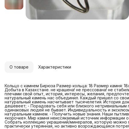
О товаре
Характеристики
Кольцо с камнем Бирюза Размер кольца: 18 Размер камня: 1
Добыта в Казахстане. не крашена! не прессована! не стабилиз
плечами свой опыт, история, интересы, желания, предпочтен
натуральный камень нас объединил. Каждый пришел со свои
натуральный камень насчитывает тысячелетия. История док
дешевеет; - Порадовать себя или близкого нетривиальным 
одинаковых людей не бывает. Индивидуальность и эксклюз
натуральным камнем. - Получить новые знания. Наши пытли
«корочке». Мир камня неиссякаемый источник информации о 
Собрать коллекцию украшений/минералов, которую можно п
практически утерянная, но активно возрождающаяся потре