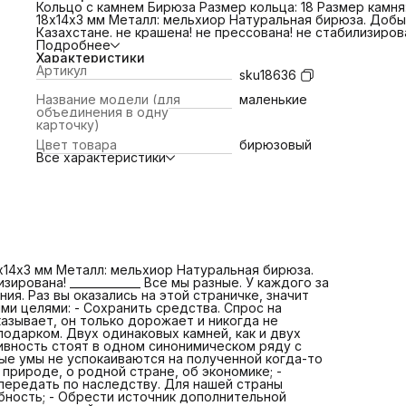
Кольцо с камнем Бирюза Размер кольца: 18 Размер камня
18х14х3 мм Металл: мельхиор Натуральная бирюза. Добы
Казахстане. не крашена! не прессована! не стабилизиров
_____________ Все мы разные. У каждого за плечами свой оп
Подробнее
история, интересы, желания, предпочтения. Раз вы
Характеристики
оказались на этой страничке, значит натуральный камень
Артикул
sku18636
объединил. Каждый пришел со своими целями: - Сохрани
средства. Спрос на натуральный камень насчитывает
Название модели (для
маленькие
тысячелетия. История доказывает, он только дорожает 
объединения в одну
никогда не дешевеет; - Порадовать себя или близкого
карточку)
нетривиальным подарком. Двух одинаковых камней, как 
Цвет товара
бирюзовый
двух одинаковых людей не бывает. Индивидуальность и
Все характеристики
эксклюзивность стоят в одном синонимическом ряду с
натуральным камнем. - Получить новые знания. Наши
пытливые умы не успокаиваются на полученной когда-то
«корочке». Мир камня неиссякаемый источник информаци
природе, о родной стране, об экономике; - Собрать
коллекцию украшений/минералов, которую можно пере
по наследству. Для нашей страны практически утерянная
активно возрождающаяся потребность; - Обрести источ
дополнительной энергии. Астрологи, эзотерики и даже 
8х14х3 мм Металл: мельхиор Натуральная бирюза.
говорят нам, что натуральный камень имеет силу приро
ирована! _____________ Все мы разные. У каждого за
тем самым вы получите амулет, оберег, талисман. - При
ия. Раз вы оказались на этой страничке, значит
интерес детям. Минералогия не популярна как футбол.
ми целями: - Сохранить средства. Спрос на
Потому что нет рекламы, не модно. Спорт - это хорошо.
азывает, он только дорожает и никогда не
многие ли станут Акинфеевым? Забытые кружки археолог
подарком. Двух одинаковых камней, как и двух
геологов, юных техников могут стать отличным стартом
ивность стоят в одном синонимическом ряду с
ориентиром и даже делом жизни для вашего ребенка.
вые умы не успокаиваются на полученной когда-то
Давайте заинтересуем его вместе? Какой бы ни была ва
природе, о родной стране, об экономике; -
цель, сегодня мы, наконец, встретились. Знаю, вы прошл
ередать по наследству. Для нашей страны
тернистый путь среди информационного шума, ярких
бность; - Обрести источник дополнительной
подделок и модных брендов. Мы с удовольствием берём