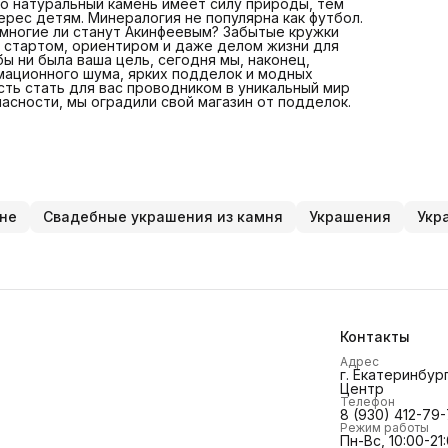
что натуральный камень имеет силу природы, тем
себя ответственность стать для вас проводником в
ерес детям. Минералогия не популярна как футбол.
уникальный мир камня. Присаживайтесь поудобнее.
 многие ли станут Акинфеевым? Забытые кружки
Чувствуйте себя в безопасности, мы оградили свой мага
м стартом, ориентиром и даже делом жизни для
от подделок. Здесь их просто нет. Ни одной.
ы ни была ваша цель, сегодня мы, наконец,
мационного шума, ярких подделок и модных
ть стать для вас проводником в уникальный мир
асности, мы оградили свой магазин от подделок.
не
Свадебные украшения из камня
Украшения
Укр
Контакты
Адрес
г. Екатеринбург
Центр
Телефон
8 (930) 412-79
Режим работы
Пн-Вс, 10:00-21