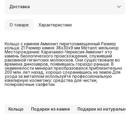
Доставка в пункты выдачи или до двери
Доставка
Удобный возврат
О товаре
Характеристики
Кольцо с камнем Аммонит пиритозамещенный Размер
кольца: 21 Размер камня: 38х30х9 мм Металл: мельхиор
Месторождение: Карачаево-Черкесия Аммонит это
камень биологического происхождения, служивший
раковиной гигантских моллюсков. Они существовали во
времена динозавров, появившись гораздо раньше. В
окаменелости минерал преобразовался приблизительно
200 млн. лет назад, хорошо сохранившись на земле.Для
ухода за металлом используйте профессиональную
ювелирную косметику: средства для чистки,
полировочные салфетки.
Кольцо
Подарки из камня
Подарки из натуральны