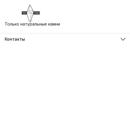
Только натуральные камни
Контакты
Адрес
г. Екатеринбург, ул. Бориса Ельцина 3, Ельцин Центр
Телефон
8 (930) 412-79-73
Режим работы
Пн-Вс, 10:00-21:00
Эл. почта
uralstones@gmail.com