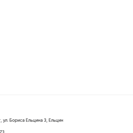
 на
зин
, ул. Бориса Ельцина 3, Ельцин
-73