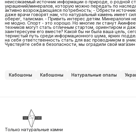
неиссякаемый источник информации о природе, о родной ст
украшений/минералов, которую можно передать по наследст
активно возрождающаяся потребность; - Обрести источник 
даже врачи говорят нам, что натуральный камень имеет си
оберег, талисман. - Привить интерес детям. Минералогия не
не модно. Спорт - это хорошо. Но многие ли станут Акинфе
техников могут стать отличным стартом, ориентиром и даж
заинтересуем его вместе? Какой бы ни была ваша цель, сег
тернистый путь среди информационного шума, ярких подде
на себя ответственность стать для вас проводником в уни
Чувствуйте себя в безопасности, мы оградили свой магазин 
Кабошоны
Кабошоны
Натуральные опалы
Укра
Только натуральные камни