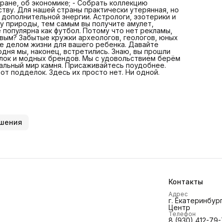
ране, об экономике; - Собрать коллекцию
тернистый путь среди информационного шума, ярких
ву. Для нашей страны практически утерянная, но
подделок и модных брендов. Мы с удовольствием берём
дополнительной энергии. Астрологи, эзотерики и
себя ответственность стать для вас проводником в
лу природы, тем самым вы получите амулет,
уникальный мир камня. Присаживайтесь поудобнее.
 популярна как футбол. Потому что нет рекламы,
Чувствуйте себя в безопасности, мы оградили свой мага
евым? Забытые кружки археологов, геологов, юных
от подделок. Здесь их просто нет. Ни одной.
е делом жизни для вашего ребенка. Давайте
одня мы, наконец, встретились. Знаю, вы прошли
лок и модных брендов. Мы с удовольствием берём
кальный мир камня. Присаживайтесь поудобнее.
от подделок. Здесь их просто нет. Ни одной.
шения
Контакты
Адрес
г. Екатеринбург
Центр
Телефон
8 (930) 412-79