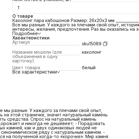
1
О товаре
Кахолонг пара кабошонов Размер: 26х20х3 мм ____________
Все мы разные. У каждого за плечами свой опыт, история
интересы, желания, предпочтения. Раз вы оказались на 
страничке, значит натуральный камень нас объединил.
Подробнее
Каждый пришел со своими целями: - Сохранить средства
Характеристики
Спрос на натуральный камень насчитывает тысячелетия.
Артикул
sku15089
История доказывает, он только дорожает и никогда не
дешевеет; - Порадовать себя или близкого нетривиаль
Название модели (для
кахолонг
подарком. Двух одинаковых камней, как и двух одинако
объединения в одну
людей не бывает. Индивидуальность и эксклюзивность
карточку)
стоят в одном синонимическом ряду с натуральным кам
Цвет товара
белый
- Получить новые знания. Наши пытливые умы не
Все характеристики
успокаиваются на полученной когда-то «корочке». Мир
камня неиссякаемый источник информации о природе, о
родной стране, об экономике; - Собрать коллекцию
украшений/минералов, которую можно передать по
наследству. Для нашей страны практически утерянная, 
активно возрождающаяся потребность; - Обрести источ
дополнительной энергии. Астрологи, эзотерики и даже 
говорят нам, что натуральный камень имеет силу приро
тем самым вы получите амулет, оберег, талисман. - При
се мы разные. У каждого за плечами свой опыт,
интерес детям. Минералогия не популярна как футбол.
ь на этой страничке, значит натуральный камень
Потому что нет рекламы, не модно. Спорт - это хорошо.
ить средства. Спрос на натуральный камень
многие ли станут Акинфеевым? Забытые кружки археолог
дорожает и никогда не дешевеет; - Порадовать
геологов, юных техников могут стать отличным стартом
ых камней, как и двух одинаковых людей не
ориентиром и даже делом жизни для вашего ребенка.
 синонимическом ряду с натуральным камнем. -
Давайте заинтересуем его вместе? Какой бы ни была ва
ся на полученной когда-то «корочке». Мир камня
цель, сегодня мы, наконец, встретились. Знаю, вы прошл