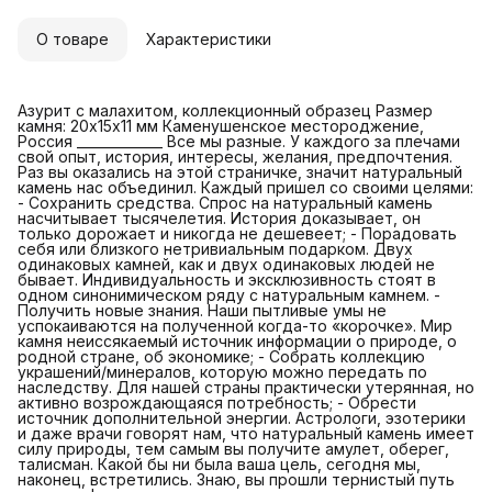
О товаре
Характеристики
Азурит с малахитом, коллекционный образец Размер
камня: 20х15х11 мм Каменушенское местороджение,
Россия _____________ Все мы разные. У каждого за плечами
свой опыт, история, интересы, желания, предпочтения.
Раз вы оказались на этой страничке, значит натуральный
камень нас объединил. Каждый пришел со своими целями:
- Сохранить средства. Спрос на натуральный камень
насчитывает тысячелетия. История доказывает, он
только дорожает и никогда не дешевеет; - Порадовать
себя или близкого нетривиальным подарком. Двух
одинаковых камней, как и двух одинаковых людей не
бывает. Индивидуальность и эксклюзивность стоят в
одном синонимическом ряду с натуральным камнем. -
Получить новые знания. Наши пытливые умы не
успокаиваются на полученной когда-то «корочке». Мир
камня неиссякаемый источник информации о природе, о
родной стране, об экономике; - Собрать коллекцию
украшений/минералов, которую можно передать по
наследству. Для нашей страны практически утерянная, но
активно возрождающаяся потребность; - Обрести
источник дополнительной энергии. Астрологи, эзотерики
и даже врачи говорят нам, что натуральный камень имеет
силу природы, тем самым вы получите амулет, оберег,
талисман. Какой бы ни была ваша цель, сегодня мы,
наконец, встретились. Знаю, вы прошли тернистый путь