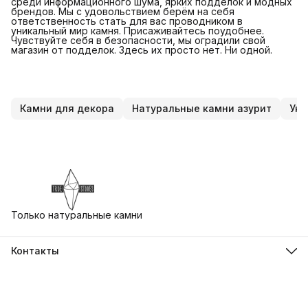
среди информационного шума, ярких подделок и модных
брендов. Мы с удовольствием берём на себя
ответственность стать для вас проводником в
уникальный мир камня. Присаживайтесь поудобнее.
Чувствуйте себя в безопасности, мы оградили свой
магазин от подделок. Здесь их просто нет. Ни одной.
Камни для декора
Натуральные камни азурит
Ук
Только натуральные камни
Контакты
Адрес
г. Екатеринбург, ул. Бориса Ельцина 3, Ельцин Центр
Телефон
8 (930) 412-79-73
Режим работы