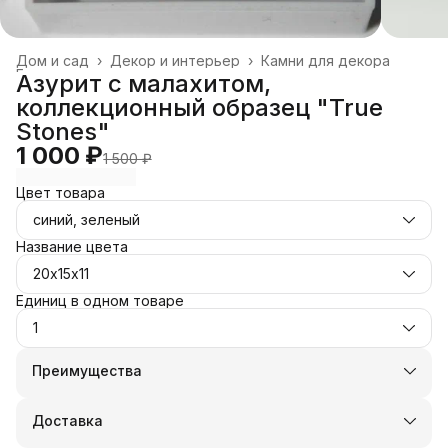
Дом и сад
›
Декор и интерьер
›
Камни для декора
Главная
›
Азурит с малахитом,
коллекционный образец "True
Stones"
1 000 ₽
1 500 ₽
Цвет товара
синий, зеленый
Название цвета
20х15х11
Единиц в одном товаре
1
Преимущества
Оплата частями в Сплит
Доставка в пункты выдачи или до двери
Доставка
Удобный возврат